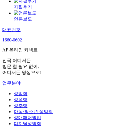
자필후기
언론보도
대표번호
1660-0602
AP 온라인 커넥트
전국 어디서든
방문 할 필요 없이,
어디서든 영상으로!
업무분야
성범죄
성폭행
성추행
아동·청소년 성범죄
성매매처벌법
디지털성범죄